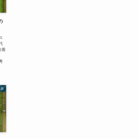
の
ス
代
在着
。
考
代表