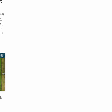
の
グラ
ユ
Wラ
て
品リ
代表
ホ