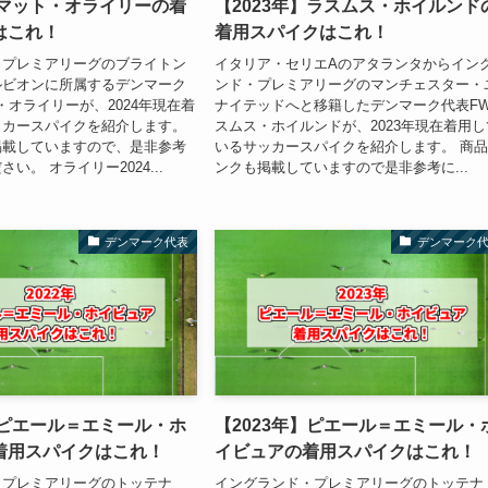
】マット・オライリーの着
【2023年】ラスムス・ホイルンド
はこれ！
着用スパイクはこれ！
・プレミアリーグのブライトン
イタリア・セリエAのアタランタからイン
ルビオンに所属するデンマーク
ンド・プレミアリーグのマンチェスター・
・オライリーが、2024年現在着
ナイテッドへと移籍したデンマーク代表F
ッカースパイクを紹介します。
スムス・ホイルンドが、2023年現在着用し
掲載していますので、是非参考
いるサッカースパイクを紹介します。 商
い。 オライリー2024...
ンクも掲載していますので是非参考に...
デンマーク代表
デンマーク
】ピエール＝エミール・ホ
【2023年】ピエール＝エミール・
着用スパイクはこれ！
イビュアの着用スパイクはこれ！
・プレミアリーグのトッテナ
イングランド・プレミアリーグのトッテナ