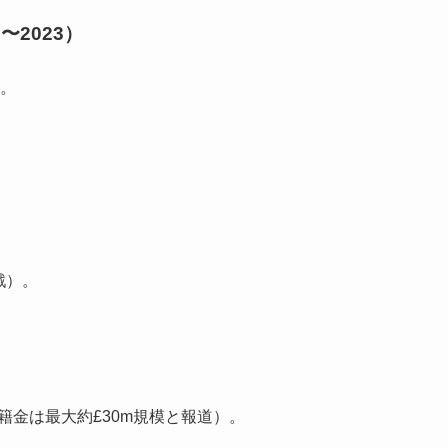
2023）
。
戦）。
籍金は最大約£30m規模と報道）。