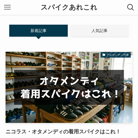
スパイクあれこれ
新着記事
人気記事
アルゼンチン代表
ニコラス・オタメンディの着用スパイクはこれ！