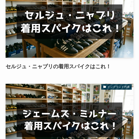
セルジュ・ニャブリの着用スパイクはこれ！
イングランド代表