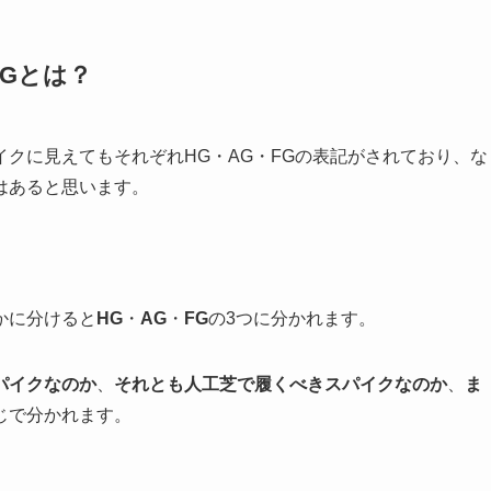
FGとは？
イクに見えてもそれぞれ
HG・AG・FG
の表記がされており、な
はあると思います。
かに分けると
HG
・
AG
・
FG
の3つに分かれます。
パイクなのか
、
それとも人工芝で履くべきスパイクなのか
、
ま
じで分かれます。