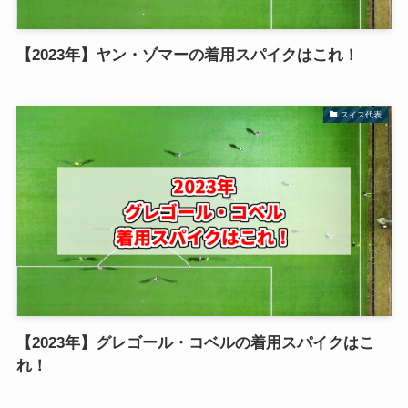
【2023年】ヤン・ゾマーの着用スパイクはこれ！
スイス代表
【2023年】グレゴール・コベルの着用スパイクはこ
れ！