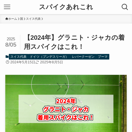
スパイクあれこれ
ホーム
国
スイス代表
【2024年】グラニト・ジャカの着
2025
8/05
用スパイクはこれ！
スイス代表
ドイツ（ブンデスリーガ）
レバークーゼン
プーマ
2024年5月15日
2025年8月5日