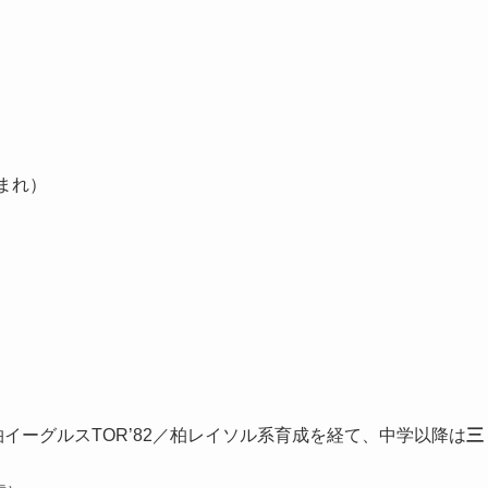
生まれ）
イーグルスTOR’82／柏レイソル系育成を経て、中学以降は
三