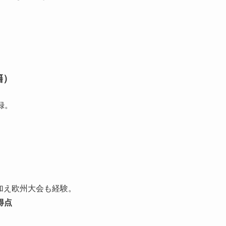
籍）
録。
に加え欧州大会も経験。
得点