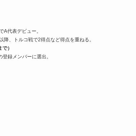
戦でA代表デビュー。
。以降、トルコ戦で2得点など得点を重ねる。
日まで）
催）の登録メンバーに選出。