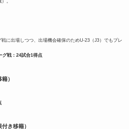
歳）。
グ戦に出場しつつ、出場機会確保のためU-23（J3）でもプレ
ーグ戦：24試合1得点
移籍）
点
期限付き移籍）