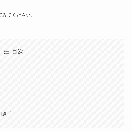
てみてください。
目次
」着用選手