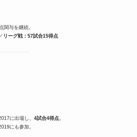
得点関与を継続。
／
リーグ戦：57試合15得点
2017に出場し、
4試合4得点
。
2019にも参加。