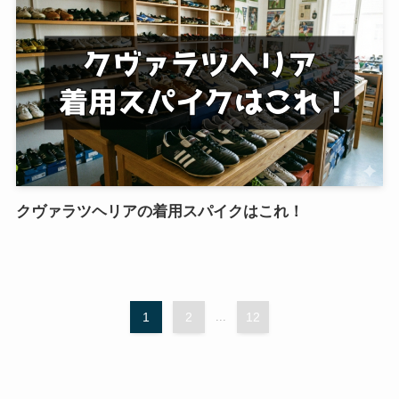
クヴァラツヘリアの着用スパイクはこれ！
1
2
...
12