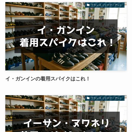
フランス（リーグ・アン）
イ・ガンインの着用スパイクはこれ！
フランス（リーグ・アン）