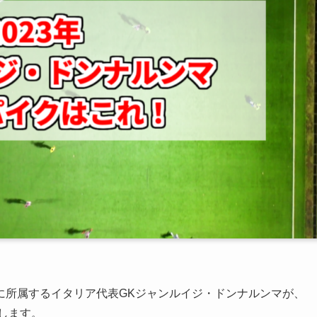
に所属するイタリア代表GKジャンルイジ・ドンナルンマが、
します。