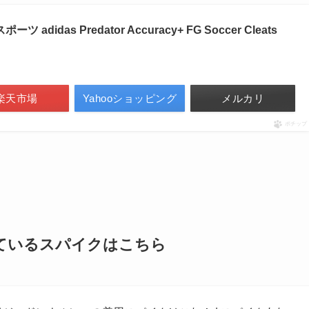
didas Predator Accuracy+ FG Soccer Cleats
楽天市場
Yahooショッピング
メルカリ
ポチップ
しているスパイクはこちら