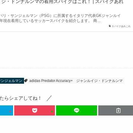
イジ・ドンナルンマの着用スパイクはこれ！ | スパイクあれ
パリ・サンジェルマン（PSG）に所属するイタリア代表GKジャンルイ
4年現在着用しているサッカースパイクを紹介します。 商…
スパイクあれこれ
サンジェルマン
adidas Predator Accuracy+
ジャンルイジ・ドンナルンマ
たらシェアしてね！