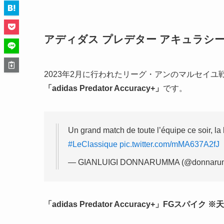
アディダス プレデター アキュラシー
2023年2月に行われたリーグ・アンのマルセイ
「adidas Predator Accuracy+」
です。
Un grand match de toute l’équipe ce soir, l
#LeClassique
pic.twitter.com/mMA637A2fJ
— GIANLUIGI DONNARUMMA (@donnaru
「adidas Predator Accuracy+」FGスパイク 