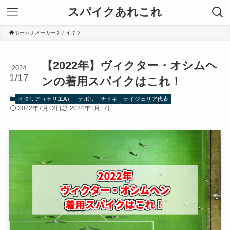
スパイクあれこれ
ホーム
メーカー
ナイキ
【2022年】ヴィクター・オシムヘ
2024
1/17
ンの着用スパイクはこれ！
イタリア（セリエA）
ナポリ
ナイキ
ナイジェリア代表
2022年7月12日
2024年1月17日