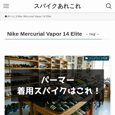
スパイクあれこれ
ホーム
Nike Mercurial Vapor 14 Elite
Nike Mercurial Vapor 14 Elite
– tag –
イングランド代表