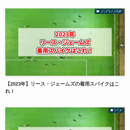
イングランド代表
【2023年】リース・ジェームズの着用スパイクはこ
れ！
ナイキ