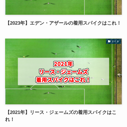
【2023年】エデン・アザールの着用スパイクはこれ！
ナイキ
【2021年】リース・ジェームズの着用スパイクはこ
れ！