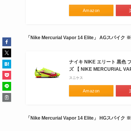
Amazon
「Nike Mercurial Vapor 14 Elite」 AGスパイ
ナイキ NIKE エリート 黒色 ブ
ズ 【 NIKE MERCURIAL VAP
スニケス
Amazon
「Nike Mercurial Vapor 14 Elite」 HGス