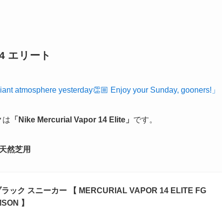
4 エリート
iant atmosphere yesterday👏🏼 Enjoy your Sunday, gooners!」
クは
「Nike Mercurial Vapor 14 Elite」
です。
ク ※天然芝用
ック スニーカー 【 MERCURIAL VAPOR 14 ELITE FG
MSON 】