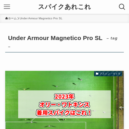
スパイクあれこれ
ホーム
Under Armour Magnetico Pro SL
Under Armour Magnetico Pro SL
– tag
–
アストン・ヴィラ