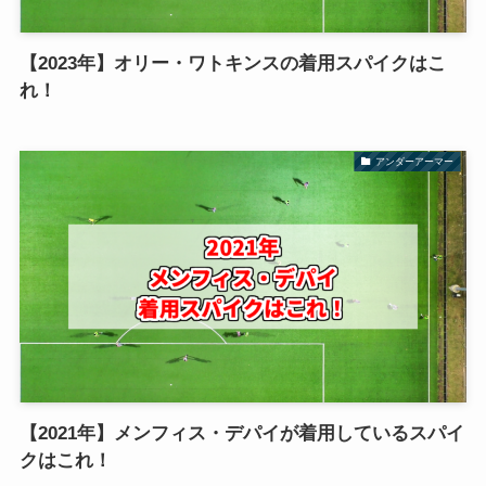
【2023年】オリー・ワトキンスの着用スパイクはこ
れ！
アンダーアーマー
【2021年】メンフィス・デパイが着用しているスパイ
クはこれ！