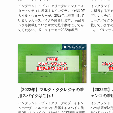
イングランド・プレミアリーグのマンチェス
イングランド
ター・シティに所属するイングランド代表DF
に所属するアメ
カイル・ウォーカーが、2022年現在着用して
プリシッチが、
いるサッカースパイクを紹介します。 商品リ
カースパイクを
ンクも掲載していますので是非参考にしてみ
載しています
てください。 K・ウォーカー2022年着用...
い。 プリシッチ
スペイン代表
【2022年】マルク・ククレジャの着
【2022年
用スパイクはこれ！
ェンコの着
イングランド・プレミアリーグのブライトン
イングランド
＆ホーヴ・アルビオンに所属するスペイン代
への移籍が決定
表DFマルク・ククレジャが、2022年現在着用
サンドル・ジン