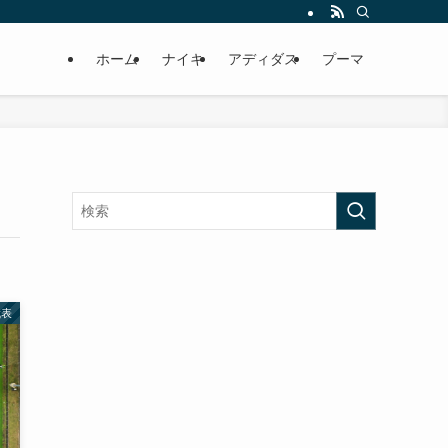
ホーム
ナイキ
アディダス
プーマ
代表