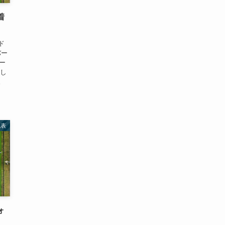
着
ド
バー
ー
載し
。
代表
ォ