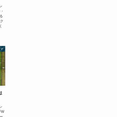
ン
ン・
る
ンク
く
ーマ
は
ン
FW
ー