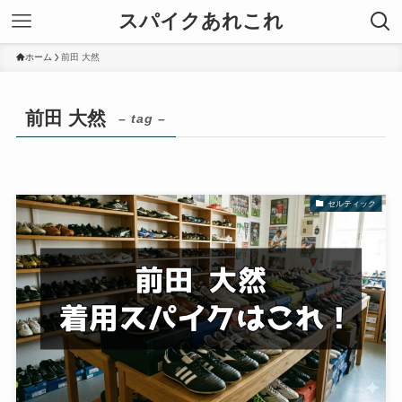
スパイクあれこれ
ホーム
前田 大然
前田 大然
– tag –
セルティック