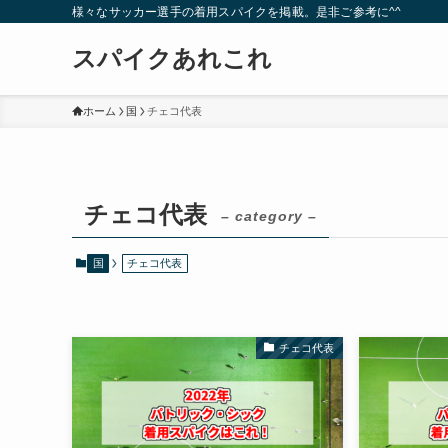
様々なサッカー選手の着用スパイクを掲載。是非ご参考に^^
スパイクあれこれ
ホーム
国
チェコ代表
チェコ代表
– category –
国
チェコ代表
チェコ代表