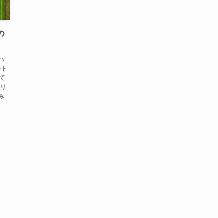
の
ハ
Fト
て
品リ
み