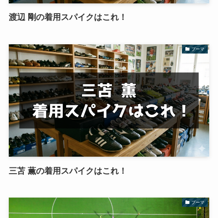
渡辺 剛の着用スパイクはこれ！
プーマ
三苫 薫の着用スパイクはこれ！
プーマ