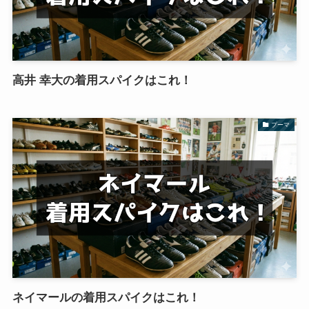
高井 幸大の着用スパイクはこれ！
プーマ
ネイマールの着用スパイクはこれ！