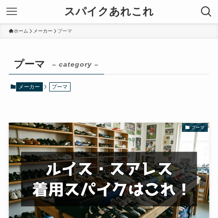
スパイクあれこれ
ホーム
メーカー
プーマ
プーマ
– category –
メーカー
プーマ
プーマ