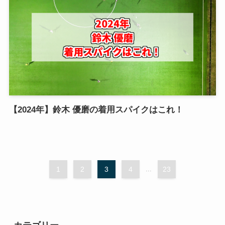
【2024年】鈴木 優磨の着用スパイクはこれ！
1
2
3
4
...
23