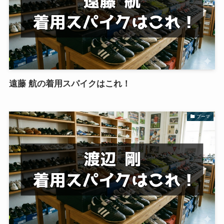
遠藤 航の着用スパイクはこれ！
プーマ