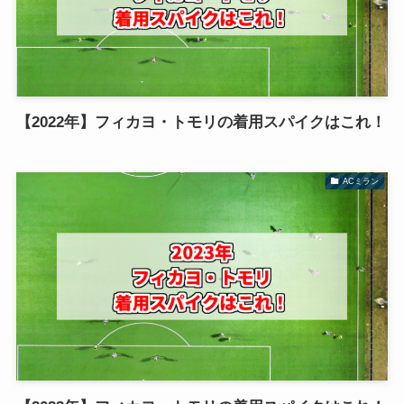
【2022年】フィカヨ・トモリの着用スパイクはこれ！
ACミラン