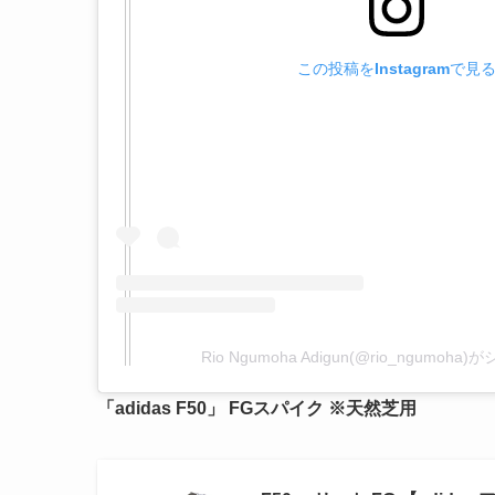
この投稿をInstagramで見
Rio Ngumoha Adigun(@rio_ngumoh
「
adidas F50
」 FGスパイク ※天然芝用