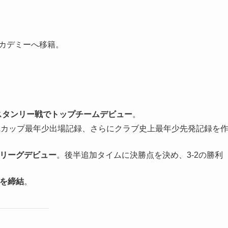
アカデミーへ移籍。
・スタンリー戦でトップチームデビュー
。
FAカップ最年少出場記録、さらにクラブ史上最年少先発記録を
アリーグデビュー
。後半追加タイムに決勝点を決め、3-2の勝利
約を締結
。