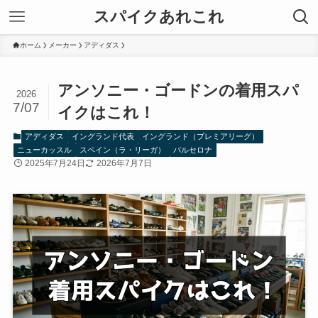
スパイクあれこれ
ホーム
メーカー
アディダス
アンソニー・ゴードンの着用スパ
2026
7/07
イクはこれ！
アディダス
イングランド代表
イングランド（プレミアリーグ）
ニューカッスル
スペイン（ラ・リーガ）
バルセロナ
2025年7月24日
2026年7月7日