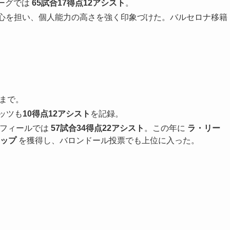
ーグでは
65試合17得点12アシスト
。
の中心を担い、個人能力の高さを強く印象づけた。バルセロナ移籍
日まで。
ッツも
10得点12アシスト
を記録。
ロフィールでは
57試合34得点22アシスト
。この年に
ラ・リー
ップ
を獲得し、バロンドール投票でも上位に入った。