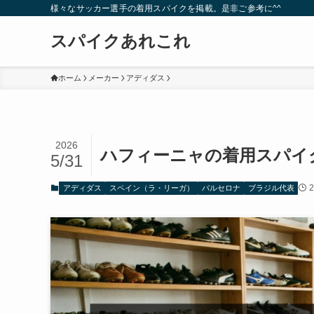
様々なサッカー選手の着用スパイクを掲載。是非ご参考に^^
スパイクあれこれ
ホーム
メーカー
アディダス
2026
ハフィーニャの着用スパイ
5/31
アディダス
スペイン（ラ・リーガ）
バルセロナ
ブラジル代表