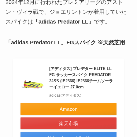
2024年12月に行われたプレミアリーグのアスト
ン・ヴィラ戦で、ジョエリントンが着用していた
スパイクは
「adidas Predator LL」
です。
「adidas Predator LL」FGスパイク ※天然芝用
[アディダス] プレデター ELITE LL
FG サッカースパイク PREDATOR
24SS (IE2366) IE2366チームソーラ
ーイエロー 27.0cm
adidas(アディダス)
Amazon
楽天市場