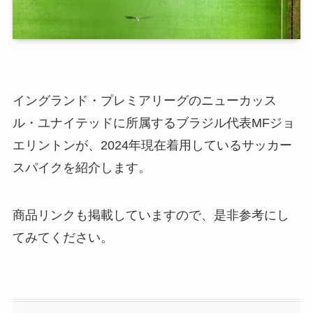
イングランド・プレミアリーグのニューカッス
ル・ユナイテッドに所属するブラジル代表MFジョ
エリントンが、2024年現在着用しているサッカー
スパイクを紹介します。
商品リンクも掲載していますので、是非参考にし
てみてください。