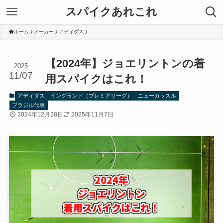
スパイクあれこれ
ホーム
メーカー
アディダス
【2024年】ジョエリントンの着
2025
11/07
用スパイクはこれ！
アディダス
イングランド（プレミアリーグ）
ニューカッスル
ブラジル代表
2024年12月28日
2025年11月7日