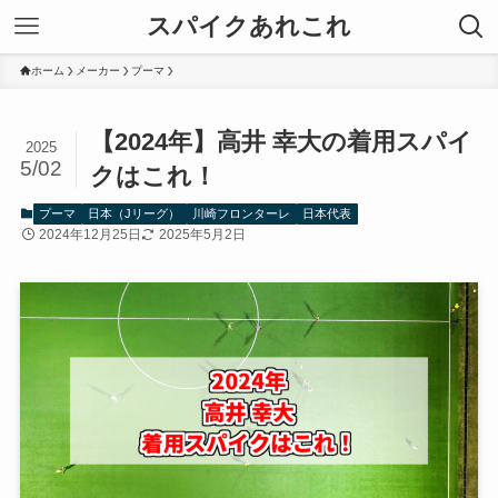
スパイクあれこれ
ホーム
メーカー
プーマ
【2024年】高井 幸大の着用スパイ
2025
5/02
クはこれ！
プーマ
日本（Jリーグ）
川崎フロンターレ
日本代表
2024年12月25日
2025年5月2日