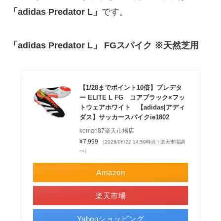
「adidas Predator L」
です。
「
adidas Predator L
」
FGスパイク ※天然芝用
【1/28までポイント10倍】プレデタ
ー ELITE L FG コアブラック×フッ
トウェアホワイト 【adidas|アディ
ダス】サッカースパイクie1802
kemari87楽天市場店
¥7,999
（2026/06/22 14:59時点 | 楽天市場調
べ）
Amazon
楽天市場
Yahooショッピング