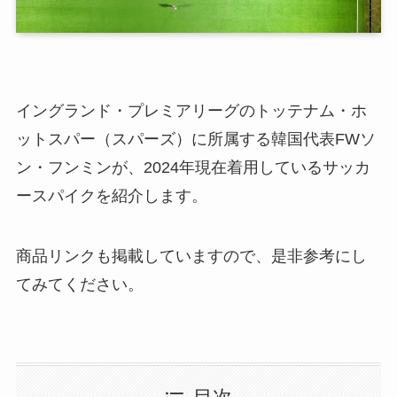
イングランド・プレミアリーグのトッテナム・ホ
ットスパー（スパーズ）に所属する韓国代表FWソ
ン・フンミンが、2024年現在着用しているサッカ
ースパイクを紹介します。
商品リンクも掲載していますので、是非参考にし
てみてください。