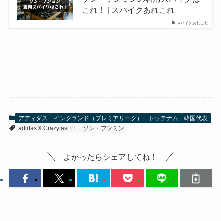
これ！ | スパイクあれこれ
スパイクあれこれ
アディダス
イングランド（プレミアリーグ）
トッテナム
韓国代表
adidas X Crazyfast LL
ソン・フンミン
よかったらシェアしてね！