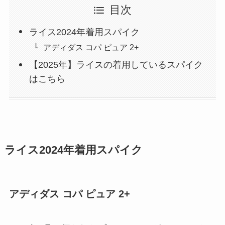
目次
ライス2024年着用スパイク
アディダス コパ ピュア 2+
【2025年】ライスの着用しているスパイク
はこちら
ライス2024年着用スパイク
アディダス コパ ピュア
2+