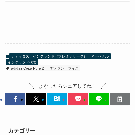
アディダス
イングランド（プレミアリーグ）
アーセナル
イングランド代表
adidas Copa Pure 2+
デクラン・ライス
よかったらシェアしてね！
カテゴリー