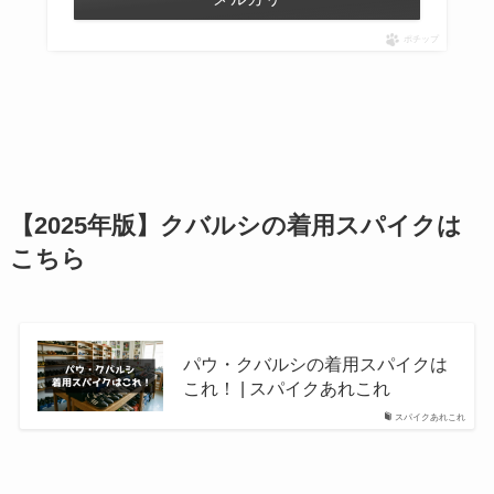
ポチップ
【2025年版】クバルシの着用スパイクは
こちら
パウ・クバルシの着用スパイクは
これ！ | スパイクあれこれ
スパイクあれこれ