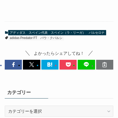
アディダス
スペイン代表
スペイン（ラ・リーガ）
バルセロナ
adidas Predator FT
パウ・クバルシ
よかったらシェアしてね！
カテゴリー
カ
テ