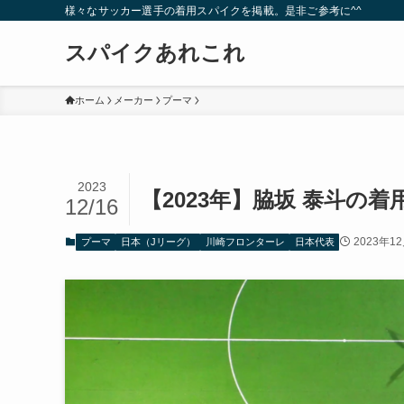
様々なサッカー選手の着用スパイクを掲載。是非ご参考に^^
スパイクあれこれ
ホーム
メーカー
プーマ
2023
【2023年】脇坂 泰斗の
12/16
2023年1
プーマ
日本（Jリーグ）
川崎フロンターレ
日本代表