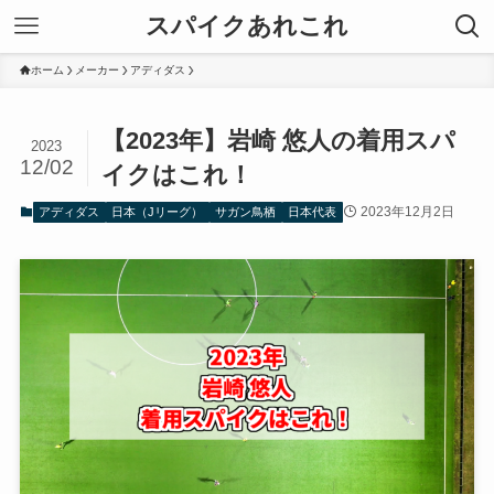
スパイクあれこれ
ホーム
メーカー
アディダス
【2023年】岩崎 悠人の着用スパ
2023
12/02
イクはこれ！
2023年12月2日
アディダス
日本（Jリーグ）
サガン鳥栖
日本代表