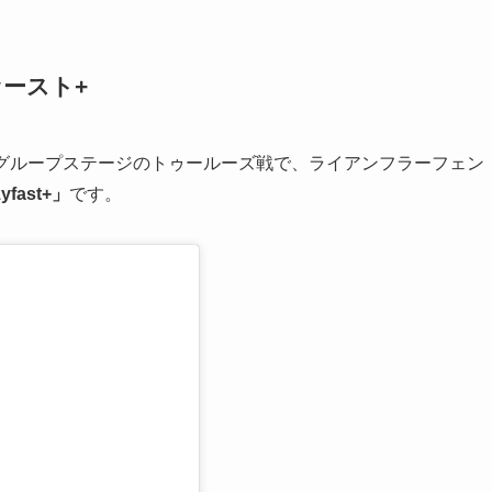
ァースト
+
グ・グループステージのトゥールーズ戦で、ライアンフラーフェン
zyfast+」
です。