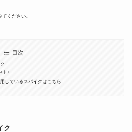
みてください。
目次
イク
スト+
着用しているスパイクはこちら
イク