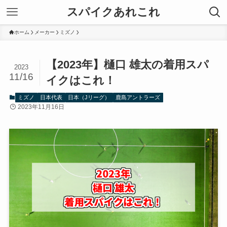
スパイクあれこれ
ホーム
メーカー
ミズノ
【2023年】樋口 雄太の着用スパ
2023
11/16
イクはこれ！
ミズノ
日本代表
日本（Jリーグ）
鹿島アントラーズ
2023年11月16日