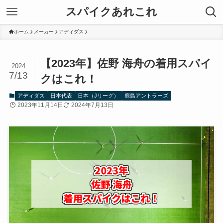
スパイクあれこれ
ホーム
メーカー
アディダス
【2023年】佐野 海舟の着用スパイ
2024
7/13
クはこれ！
アディダス
日本代表
日本（Jリーグ）
鹿島アントラーズ
2023年11月14日
2024年7月13日