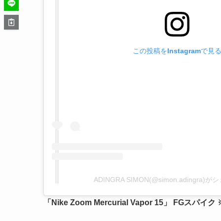
この投稿をInstagramで見
ADINGRA SIMON(@simon.adingra
「Nike Zoom Mercurial Vapor 15」 FGスパ