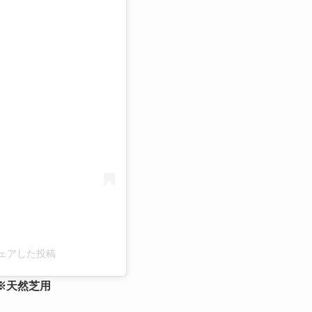
る
)がシェアした投稿
イク ※天然芝用