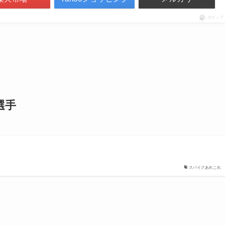
ポチップ
用選手
スパイクあれこれ