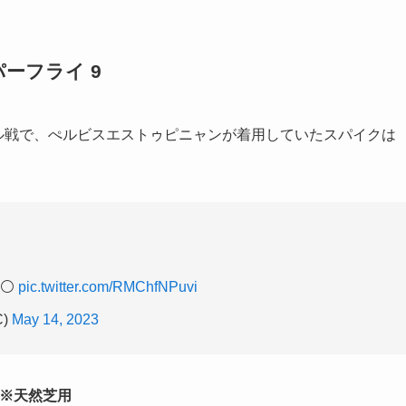
ーフライ 9
ナル戦で、ぺルビスエストゥピニャンが着用していたスパイクは
⚪️
pic.twitter.com/RMChfNPuvi
C)
May 14, 2023
イク ※天然芝用