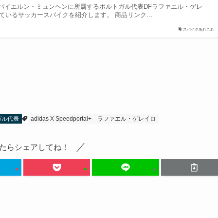
バイエルン・ミュンヘンに所属するポルトガル代表DFラファエル・ゲレ
しているサッカースパイクを紹介します。 商品リンク…
スパイクあれこれ
ガル代表
adidas X Speedportal+
ラファエル・ゲレイロ
たらシェアしてね！