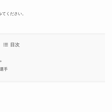
みてください。
目次
＋
着用選手