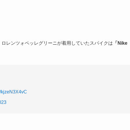
で、ロレンツォペッレグリーニが着用していたスパイクは
「Nike
om/kjzeN3X4vC
2023