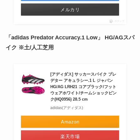
メルカリ
ポチップ
「adidas Predator Accuracy.1 Low」 HG/AGスパ
イク ※土/人工芝用
[アディダス] サッカースパイク プレ
デター アキュラシー.1 L ジャパン
HG/AG LRH21 コアブラック/フット
ウェアホワイト/チームショックピン
ク(HQ0956) 28.5 cm
adidas(アディダス)
Amazon
楽天市場