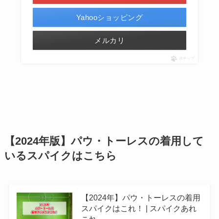
Yahooショッピング
メルカリ
ポチップ
【2024年版】パウ・トーレスの着用して
いるスパイクはこちら
【2024年】パウ・トーレスの着用
スパイクはこれ！ | スパイクあれ
これ