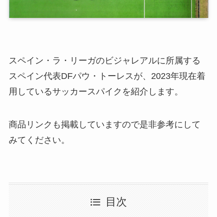
スペイン・ラ・リーガのビジャレアルに所属する
スペイン代表DFパウ・トーレスが、2023年現在着
用しているサッカースパイクを紹介します。
商品リンクも掲載していますので是非参考にして
みてください。
目次