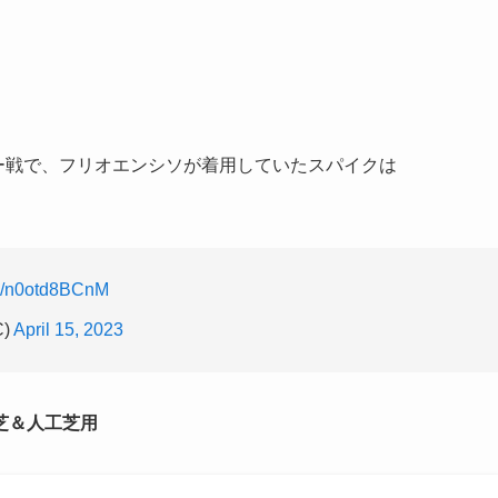
シー戦で、フリオエンシソが着用していたスパイクは
om/n0otd8BCnM
C)
April 15, 2023
然芝＆人工芝用