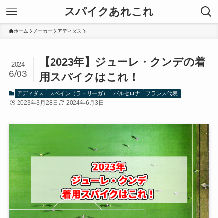
スパイクあれこれ
ホーム
メーカー
アディダス
【2023年】ジューレ・クンデの着
2024
6/03
用スパイクはこれ！
アディダス
スペイン（ラ・リーガ）
バルセロナ
フランス代表
2023年3月28日
2024年6月3日