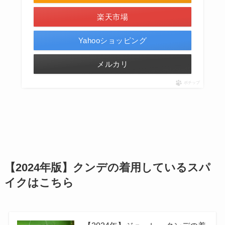
楽天市場
Yahooショッピング
メルカリ
ポチップ
【2024年版】クンデの着用しているスパ
イクはこちら