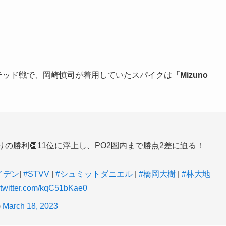
イテッド戦で、岡崎慎司が着用していたスパイクは
「Mizuno
りの勝利👏11位に浮上し、PO2圏内まで勝点2差に迫る！
イデン
|
#STVV
|
#シュミットダニエル
|
#橋岡大樹
|
#林大地
.twitter.com/kqC51bKae0
)
March 18, 2023