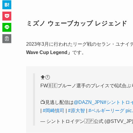
ミズノ ウェーブカップ レジェンド
2023年3月に行われたリーグ戦のセラン・ユナ
Wave Cup Legend」
です。
🐥🕛
FW🇧🇪ブルーノ選手のブレイスで6試合ぶ
📺見逃し配信は
@DAZN_JPN
#シントトロ
|
#岡崎慎司
|
#原大智
|
#ベルギーリーグ
pic
— シントトロイデン🇯🇵公式 (@STVV_JP