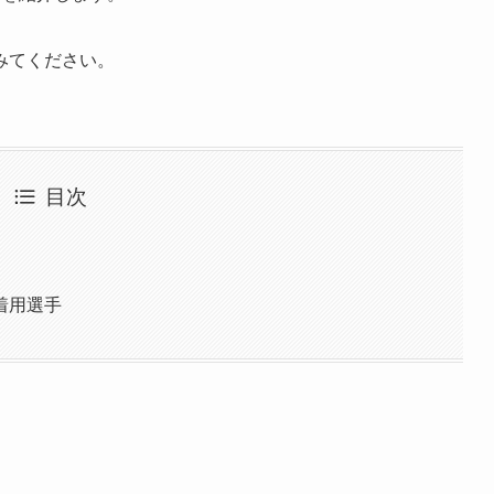
みてください。
目次
d」着用選手