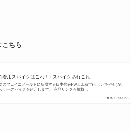
はこちら
世の着用スパイクはこれ！ | スパイクあれこれ
ジのフェイエノールトに所属する日本代表FW上田綺世(うえだあやせ)が、
サッカースパイクを紹介します。 商品リンクも掲載…
スパイクあれこれ