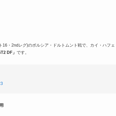
ト16・2ndレグ)のボルシア・ドルトムント戦で、カイ・ハフェ
GT2 DF」
です。
23
芝用