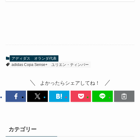
アディダス
オランダ代表
adidas Copa Sense+
ユリエン・ティンバー
よかったらシェアしてね！
カテゴリー