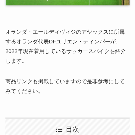
オランダ・エールディヴィジのアヤックスに所属
するオランダ代表DFユリエン・ティンバーが、
2022年現在着用しているサッカースパイクを紹介
します。
商品リンクも掲載していますので是非参考にして
みてください。
目次