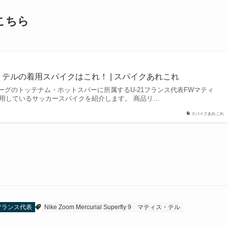
こちら
・テルの着用スパイクはこれ！ | スパイクあれこれ
ーグのトッテナム・ホットスパーに所属するU-21フランス代表FWマティ
着用しているサッカースパイクを紹介します。 商品リ…
スパイクあれこれ
フランス代表
Nike Zoom Mercurial Superfly 9
マティス・テル