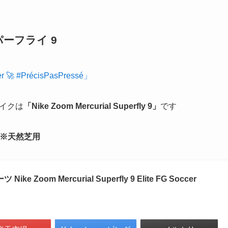
ーフライ 9
er 🚀 #PrécisPasPressé」
パイクは
「Nike Zoom Mercurial Superfly 9」
です
イク ※天然芝用
 Zoom Mercurial Superfly 9 Elite FG Soccer