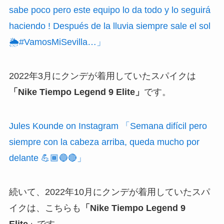
sabe poco pero este equipo lo da todo y lo seguirá
haciendo ! Después de la lluvia siempre sale el sol
🌦#VamosMiSevilla…」
2022年3月にクンデが着用していたスパイクは
「Nike Tiempo Legend 9 Elite」
です。
Jules Kounde on Instagram 「Semana difícil pero
siempre con la cabeza arriba, queda mucho por
delante 💪🏾🔵🔴」
続いて、2022年10月にクンデが着用していたスパ
イクは、こちらも
「Nike Tiempo Legend 9
Elite
」
です。