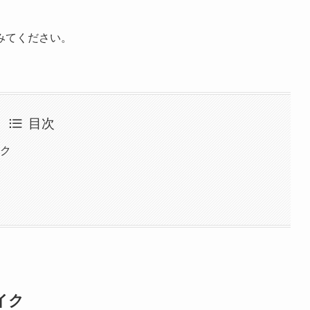
みてください。
目次
イク
イク