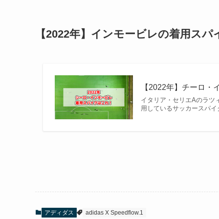
【2022年】インモービレの着用ス
【2022年】チーロ・
イタリア・セリエAのラツ
用しているサッカースパイ
アディダス
adidas X Speedflow.1