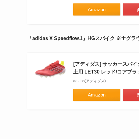
Amazon
「adidas X Speedflow.1」HGスパイク ※土
グラ
[アディダス] サッカースパイ
土用 LET30 レッド/コアブラッ
adidas(アディダス)
Amazon