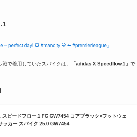
.1
ise – perfect day! 💥 #mancity 💙🦈 #premierleague」
ル戦で着用していたスパイクは、
「adidas X Speedflow.1」
で
用
ス スピードフロー.1 FG GW7454 コアブラック×フットウェ
カー スパイク 25.0 GW7454