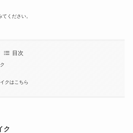
みてください。
目次
イク
パイクはこちら
イク