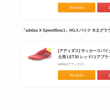
Amazon
「adidas X Speedflow.1」HGスパイク ※土
グラ
[アディダス] サッカースパイ
土用 LET30 レッド/コアブラッ
adidas(アディダス)
Amazon